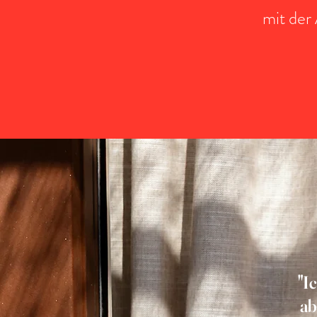
mit der
"I
ab