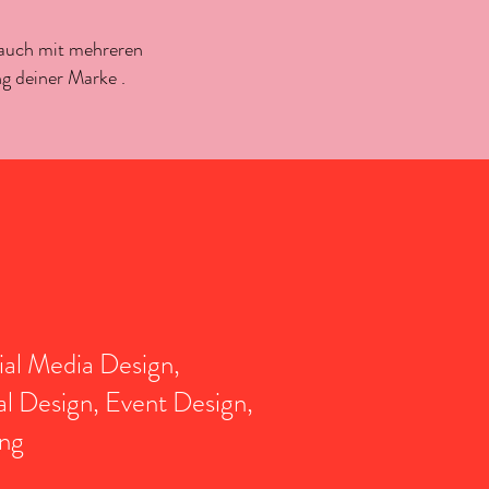
(auch mit mehreren
ng deiner Marke .
ial Media Design,
l Design, Event Design,
ng​