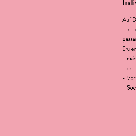
Indi
Auf B
ich d
passe
Du er
-
dei
- dei
- Vor
-
Soc