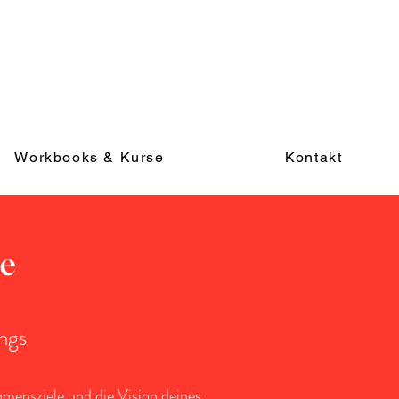
Workbooks & Kurse
Kontakt
ke
ngs
hmensziele und die Vision deines