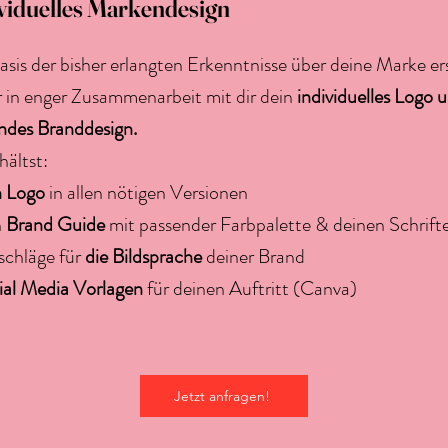
viduelles Markendesign
asis der bisher erlangten Erkenntnisse über deine Marke ers
ir in enger Zusammenarbeit mit dir dein
individuelles Logo 
ndes Branddesign.
hältst:
n Logo
in allen nötigen Versionen
n
Brand Guide
mit passender Farbpalette & deinen Schrif
schläge für
die Bildsprache
deiner Brand
ial Media Vorlagen
für deinen Auftritt (
Canva)
Jetzt anfragen!