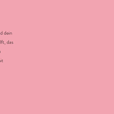
nd dein
ilft, das
u
it