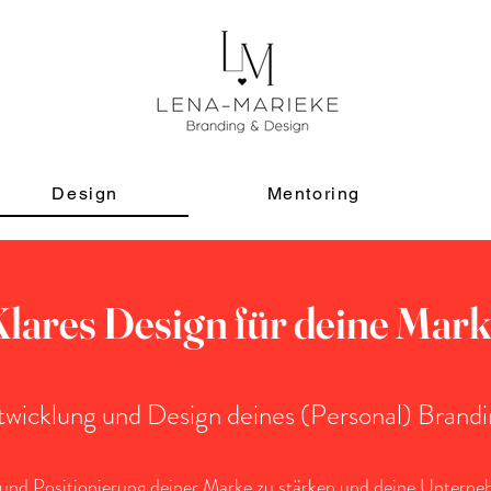
Design
Mentoring
lares Design für deine Mar
twicklung und Design deines (Personal) Brandi
tät und Positionierung deiner Marke zu stärken und deine Unterne