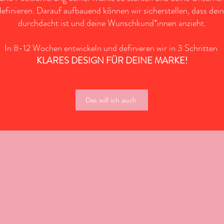
efinieren. Darauf aufbauend können wir sicherstellen, dass dein 
durchdacht ist und deine Wunschkund*innen anzieht.
In 8-12 Wochen
entwickeln
und definieren wir in 3 Schritten
KLARES DESIGN FÜR DEINE MARKE!
Das will ich auch