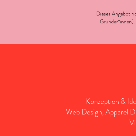
Dieses Angebot ri
Gründer*innen). 
Konzeption & Ide
Web Design, Apparel De
Vi