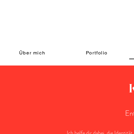
Über mich
Portfolio
K
En
Ich helfe dir dabei, die Identi