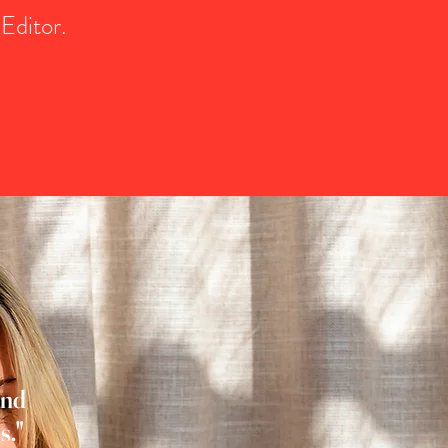
 Editor.
und
s."