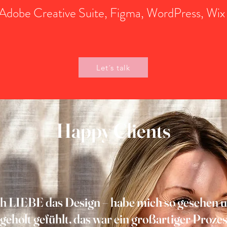
 Adobe Creative Suite, Figma, WordPress, Wix
Let´s talk
Happy Clients
ch LIEBE das Design – habe mich so gesehen 
geholt gefühlt, das war ein großartiger Prozes